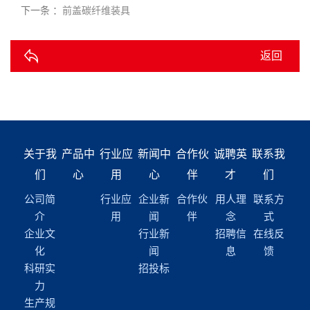
下一条 ：
前盖碳纤维装具
返回
关于我
产品中
行业应
新闻中
合作伙
诚聘英
联系我
们
心
用
心
伴
才
们
公司简
行业应
企业新
合作伙
用人理
联系方
介
用
闻
伴
念
式
企业文
行业新
招聘信
在线反
化
闻
息
馈
科研实
招投标
力
生产规