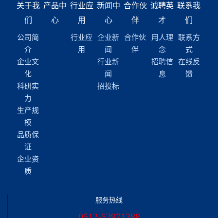
关于我
产品中
行业应
新闻中
合作伙
诚聘英
联系我
们
心
用
心
伴
才
们
公司简
行业应
企业新
合作伙
用人理
联系方
介
用
闻
伴
念
式
企业文
行业新
招聘信
在线反
化
闻
息
馈
科研实
招投标
力
生产规
模
品质保
证
企业资
质
服务热线
0512-52971388